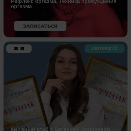
Рефлекс оргазма. Техника пробуждения
оргазма
09.08
АВТОРСКИЙ
Книжный клуб с Евгенией Морозовой