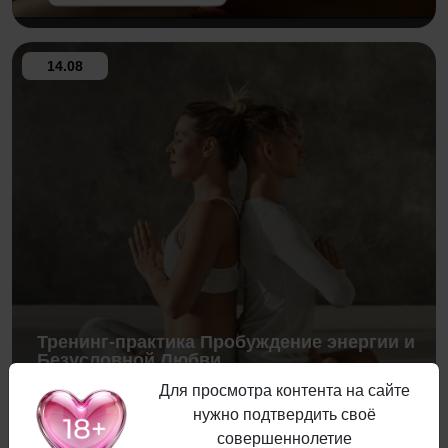
14.08
Тренинг-практика Пробуждение энергии и
Безусловной Любви
Для просмотра контента на сайте
нужно подтвердить своё
совершеннолетие