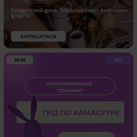
Клиентский день "Нейрофлирт: Анатомия
власти"
30.08
ХИТ