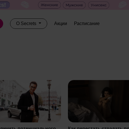
О Secrets
Акции
Расписание
тличить потенциального
Как перестать страдать п