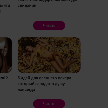
выйти
свиданий
и
Читать
ной?
5 идей для осеннего вечера,
который западет в душу
навсегда
Читать