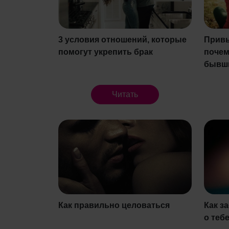
3 условия отношений, которые
Привы
помогут укрепить брак
почем
бывш
Читать
Как правильно целоваться
Как з
о теб