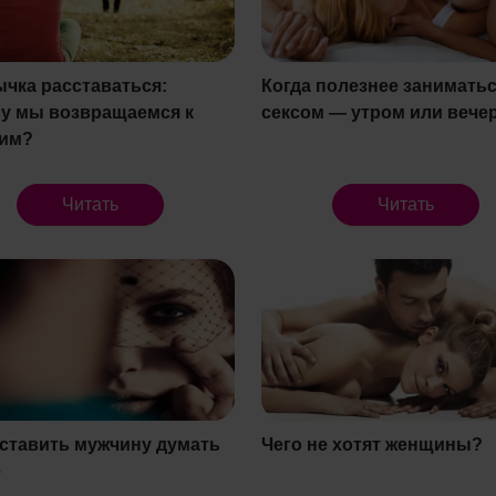
чка расставаться:
Когда полезнее занимать
у мы возвращаемся к
сексом — утром или вече
им?
Читать
Читать
аставить мужчину думать
Чего не хотят женщины?
е