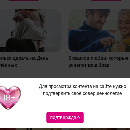
ельзя делать на День
5 языков любви, которые
лённых
укрепят ваш брак
Для просмотра контента на сайте нужно
Читать
Читать
подтвердить своё совершеннолетие
подтверждаю