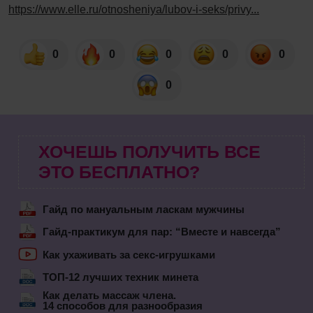
https://www.elle.ru/otnosheniya/lubov-i-seks/privy...
0
0
0
0
0
0
ХОЧЕШЬ ПОЛУЧИТЬ ВСЕ
ЭТО БЕСПЛАТНО?
Гайд по мануальным ласкам мужчины
Гайд-практикум для пар: “Вместе и навсегда”
Как ухаживать за секс-игрушками
ТОП-12 лучших техник минета
Как делать массаж члена.
14 способов для разнообразия