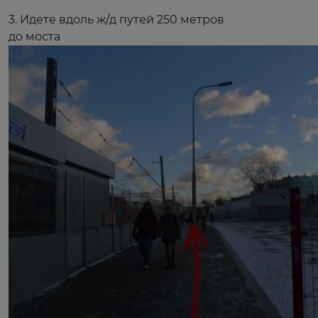
3. Идете вдоль ж/д путей 250 метров
до моста