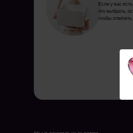
Если у вас ест
что выбрать, о
чтобы ответить