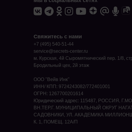
Мы в социальных сетях
Свяжитесь с нами
+7 (495) 540-51-44
service@secrets-center.ru
м. Курская, 4й Сыромятнический пер. 1/8, стр
Бродильный цех, 2й этаж
ООО "Вейв Инк"
ИНН/ КПП: 9724243082/772401001
ОГРН: 1267700201614
Юридический адрес: 115487, РОССИЯ, Г.М
ВН.ТЕР.Г. МУНИЦИПАЛЬНЫЙ ОКРУГ НАГА
САДОВНИКИ, УЛ. АКАДЕМИКА МИЛЛИОНЩИ
К. 1, ПОМЕЩ. 12А/П