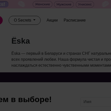
О Secrets
Акции
Расписание
Ёska
Ёska — первый в Беларуси и странах СНГ натуральны
всех проявлений любви. Наша формула чистая и про
наслаждаться естественно чувственными моментами
м в выборе!