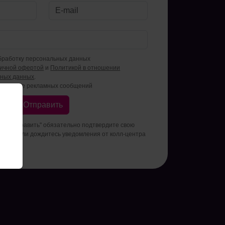
бработку персональных данных
личной офертой
и
Политикой в отношении
ьных данных
.
олучение рекламных сообщений
Отправить
пки "Отправить" обязательно подтвердите свою
джеры или дождитесь уведомления от колл-центра