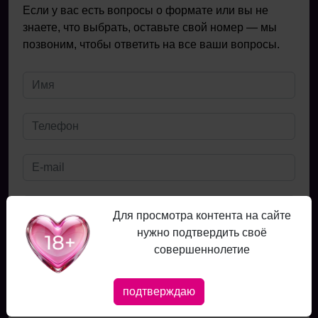
Если у вас есть вопросы о формате или вы не
знаете, что выбрать, оставьте свой номер — мы
позвоним, чтобы ответить на все ваши вопросы.
Для просмотра контента на сайте
нужно подтвердить своё
Даю
согласие
на обработку персональных данных
совершеннолетие
Ознакомлен с
публичной офертой
и
Политикой в отношении
обработки персональных данных
.
Даю
согласие
на получение рекламных сообщений
подтверждаю
Отправить