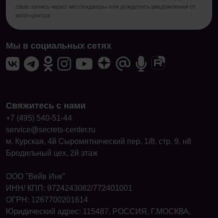
свою запись через мессенджеры или дождитесь уведомления от
колл-центра
Мы в социальных сетях
Свяжитесь с нами
+7 (495) 540-51-44
service@secrets-center.ru
м. Курская, 4й Сыромятнический пер. 1/8, стр. 9, н8
Бродильный цех, 2й этаж
ООО "Вейв Инк"
ИНН/ КПП: 9724243082/772401001
ОГРН: 1267700201614
Юридический адрес: 115487, РОССИЯ, Г.МОСКВА,