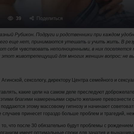
39
Поделиться
азный Рубикон. Подруги и родственники при каждом удобн
о его еще нет, принимаются утешать и учить жить. В ре
т себя чувствовать неполноценными, в них поселяется 
им этот животрепещущий для многих женщин вопрос: не в
Агинской, сексологу, директору Центра семейного и сексуа
тавлять, какие цели на самом деле преследуют доброжелате
 этими благими намереньями скрыто желание превознести 
оддаются этому массовому гипнозу и начинают советовать в
ве случаев принесет гораздо больше проблем и трагедий, н
о, что после 30 обязательно будут проблемы с рождением 
рганизм имеет оптимальные сроки для зачатия и вынашивани