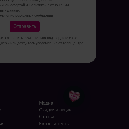
личной офертой
и
Политикой в отношении
ьных данных
.
олучение рекламных сообщений
Отправить
пки "Отправить" обязательно подтвердите свою
джеры или дождитесь уведомления от колл-центра
Медиа
е
Скидки и акции
Статьи
ия
Квизы и тесты