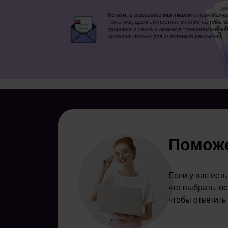
Кстати, в рассылке мы пишем
о новинках в
тематики, даем экспертное мнение на темы 
здоровья и секса и делимся тренингами-нови
доступны только для участников рассылки!
Поможе
Если у вас ест
что выбрать, о
чтобы ответить