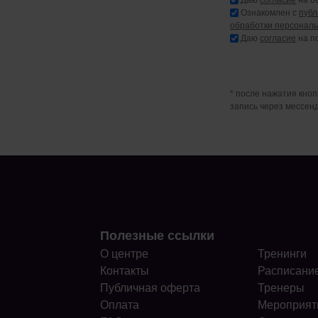
Ознакомлен с
пуб
обработки персонал
Даю
согласие
на п
* после нажатия кно
запись через мессен
Полезные ссылки
О центре
Тренинги
Контакты
Расписани
Публичная оферта
Тренеры
Оплата
Мероприят