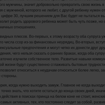
ого мужчины, значит добровольно превратить свою жизнь в 
с мужчиной, которого не любит, с другой ребенку нужен о
 цифре 30, лучшим решением для Вас будет не пытаться вы
волит родить здорового ребенка может быть чуть позже, но 
оничных отношениях.
евидных плюсов. Во-первых, к этому возрасту оба супруга уж
ого числа ссор из-за финансовых неурядиц. Во-вторых, всту
ексуальные предпочтения и могут четко их донести друг дру
ения, чего нельзя сказать о ранних браках, когда оба супру
таточно изучили собственное тело. Развитые навыки комму
йной жизни будут существенно сглаживать бытовые труднос
зволит относиться к неудачам относиться более легко, зак
е стороны.
рия, когда нужно выходить замуж. Главное не когда выходит
 точно знать, что хотите остаться до конца своих дней, ин
 действия в поисках принца на белом коне не стоит, женск
самых активных, тех, кто постоянно следит за собой, развив