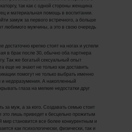
каторгу, так как с одной стороны женщина
тец и материальная помощь в воспитании.
йти замуж за первого встречного, а больше
от любимого мужчины, а это в свою очередь
е достаточно крепко стоят на ногах и успели
пая в брак после 30, обычно оба партнера
гу. Так же богатый сексуальный опыт
га еще не знают не только как доставить
никации помогут не только выбрать именно
ти и недоразумения. А накопленный
рывать глаза на мелкие недостатки друг
ь за муж, а за кого. Создавать семью стоит
аче это лишь приведет к бесцельно прожитым
ий мир становится все более конкурентным и
ается как психологически, физически, так и