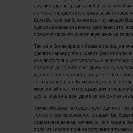
другой стороны, родить ребенка от нелюбим
не может продолжать нормальные отношения 
Если Вы уже приближаетесь к пугающей Вас
уделить внимания своему здоровью, это поз
позволит прожить счастливую жизнь в гарм
Так же в более зрелом браке есть ряд не оч
сделать карьеру, это избавит брак от больш
уже достаточно «нагулялись» и знают свои с
позволит доставить друг другу массу наслажд
удовольствие партнеру, но даже еще не дос
того партнера, что Вам нужен, но и в семе
жизненный опыт из предыдущих отношений по
друга, и ценить друг друга за положительны
Таким образом, не существует единого крите
только с тем человеком с которым Вы будете
годам и взаимному мучению. Но и сидеть без
получить своего принца получается только у 