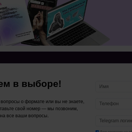
 сфере секс-
отношений,
нками, которые
м в выборе!
ь вопросы о формате или вы не знаете,
ставьте свой номер — мы позвоним,
 на все ваши вопросы.
Даю
согласие
на о