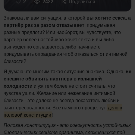
2
2422
Поделиться
Знакома ли вам ситуация, в которой
вы хотите секса, а
партнёр раз за разом отказывает
, придумывая
разные предлоги? Или наоборот, вы чувствуете, что
партнер более настойчиво хочет секса и вы либо
вынужденно соглашаетесь либо начинаете
придумывать оправдания чтоб отказаться от интимной
близости?
Я думаю что многим такая ситуация знакома. Однако,
не
спешите обвинять партнера в излишней
холодности
и уж тем более не стоит считать, что
чувства ушли. Желание или нежелание интимной
близости - это далеко не всегда показатель любви и
заинтересованности. Все намного проще: тут
дело в
половой конституции
!
Половая конституция - это совокупность устойчивых
биологических свойств организма, сложившихся под