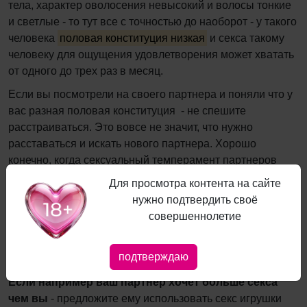
тела, характер оволосения невысокий и волосы тонкие
и светлые - то тут все с точностью до наоборот - у такого
человека
половая конституция низкая
и секса такому
человеку для ощущения удовлетворения может хватать
от одного до трех раз в месяц.
Если вы посмотрели на своего партнера и поняли что у
вас разная половая конституция - не спешите
расстраиваться. Это вовсе не значит, что нужно
расставаться и искать нового партнера. Хорошо
конечно, когда сексуальный темперамент партнеров
совпадает, так больше вероятности что сексуальных
Для просмотра контента на сайте
проблем и недопониманий в паре будет меньше и
нужно подтвердить своё
разрешаться они будут легче. Однако даже если вы
совершеннолетие
понимаете что в вашей паре есть сексуальное
недопонимание с точки зрения количества и качества
подтверждаю
секса - говорите об этом, обсуждайте это с партнером.
Если например ваш партнёр хочет больше секса
чем вы
- предложите ему использовать секс игрушки