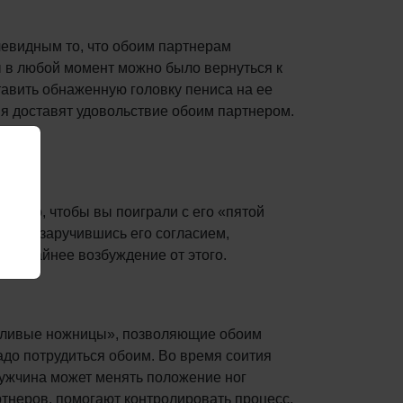
очевидным то, что обоим партнерам
бы в любой момент можно было вернуться к
авить обнаженную головку пениса на ее
вия доставят удовольствие обоим партнером.
 того, чтобы вы поиграли с его «пятой
затем, заручившись его согласием,
ют крайнее возбуждение от этого.
стливые ножницы», позволяющие обоим
адо потрудиться обоим. Во время соития
мужчина может менять положение ног
ртнеров, помогают контролировать процесс,