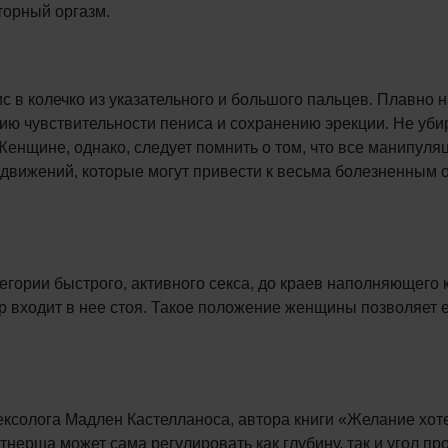
торный оргазм.
с в колечко из указательного и большого пальцев. Плавно н
нию чувствительности пениса и сохранению эрекции. Не уби
 Женщине, однако, следует помнить о том, что все манипул
х движений, которые могут привести к весьма болезненным
атегории быстрого, активного секса, до краев наполняющег
ер входит в нее стоя. Такое положение женщины позволяет е
ексолога Мадлен Кастелланоса, автора книги «Желание хотет
ерша может сама регулировать как глубину, так и угол про