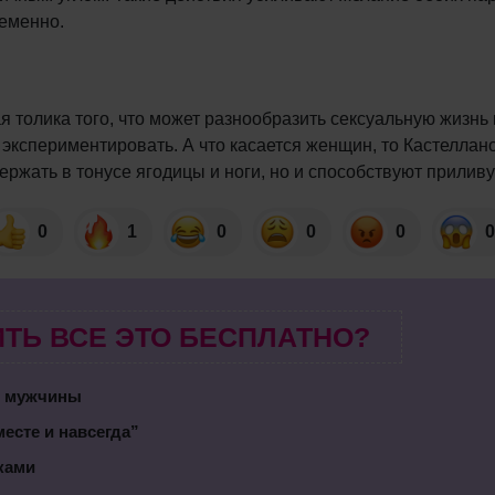
еменно.
толика того, что может разнообразить сексуальную жизнь 
экспериментировать. А что касается женщин, то Кастеллан
ржать в тонусе ягодицы и ноги, но и способствуют приливу
0
1
0
0
0
0
ТЬ ВСЕ ЭТО БЕСПЛАТНО?
м мужчины
есте и навсегда”
шками