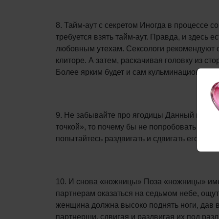
8. Тайм-аут с секретом Иногда в процессе с
требуется взять тайм-аут. Правда, и здесь 
любовным утехам. Сексологи рекомендуют с
клиторе. А затем, раскачивая головку из ст
Более ярким будет и сам кульминационный 
9. Не забывайте про ягодицы Данный прием 
точкой», то почему бы не попробовать следу
попытайтесь раздвигать и сдвигать его ану
10. И снова «ножницы» Поза «ножницы» им
партнерам оказаться на седьмом небе, ощу
женщина должна высоко поднять ноги, дав 
партнерши, сдвигая и раздвигая их под раз