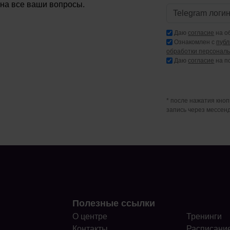
 на все ваши вопросы.
Даю
согласие
на о
Ознакомлен с
пуб
обработки персонал
Даю
согласие
на п
* после нажатия кно
запись через мессен
Полезные ссылки
О центре
Тренинги
Контакты
Расписани