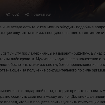
652
Поделиться
 и не всегда есть те, с кем можно обсудить подобные вопрос
гающие ощутить максимальное удовольствие от интим
ной бл
utterfly» Эту позу американцы называют «butterfly», а у на
тахты либо кровати. Мужчина входит в нее в положении сто
оляет обеспечить максимально глубокое проникновение пе
, отвечающей за получение сокрушительного по силе оргазм
ачинается со стандартной позы, которую принято называть м
ратно сомкнуть свои ноги между его ног. Дальнейшая иниц
го вперед, чтобы в процессе соития усилить стимуляцию к