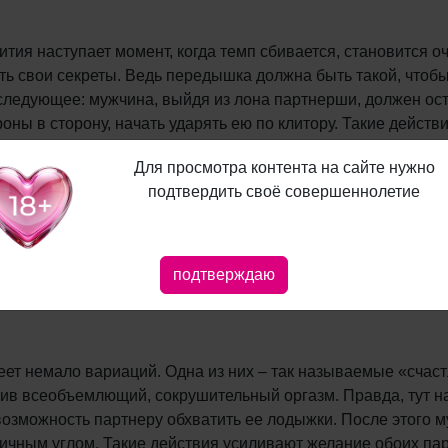
оития наступает момент, когда темп сбивается, становится 
есть свои секреты. Ведь передышка должна быть такой, что
ледующее: мужчина, выйдя из лона партнерши, должен ост
ороны в сторону, начать ударять ею по клитору. Такие дейст
момент.
Для просмотра контента на сайте нужно
подтвердить своё совершеннолетие
подходит не для всех. Но если ваш возлюбленный не против
ющее: начните раздвигать и сдвигать ягодицы партнера, а 
подтверждаю
с, задействовав средние пальцы. Многие мужчины испытыва
еет немало вариаций. Одна из них – так называемые «сча
тив всеобъемлющий, сокрушительный оргазм. Правда, тут н
возможность партнеру обхватить ее лодыжки. После этого 
личным углом. Такие действия усиливают желание обоих па