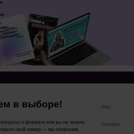
а
ия
 сфере секс-
отношений,
нками, которые
м в выборе!
ь вопросы о формате или вы не знаете,
ставьте свой номер — мы позвоним,