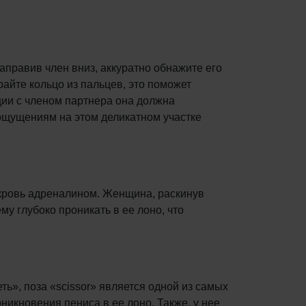
аправив член вниз, аккуратно обнажите его
райте кольцо из пальцев, это поможет
яции с членом партнера она должна
 ощущениям на этом деликатном участке
о кровь адреналином. Женщина, раскинув
му глубоко проникать в ее лоно, что
ь», поза «scissor» является одной из самых
никновения пениса в ее лоно. Также, у нее