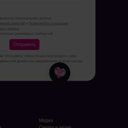
бработку персональных данных
личной офертой
и
Политикой в отношении
ьных данных
.
олучение рекламных сообщений
Отправить
пки "Отправить" обязательно подтвердите свою
джеры или дождитесь уведомления от колл-центра
Медиа
е
Скидки и акции