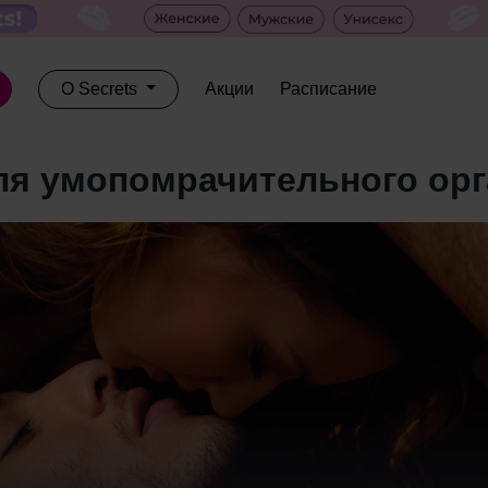
О Secrets
Акции
Расписание
для умопомрачительного ор