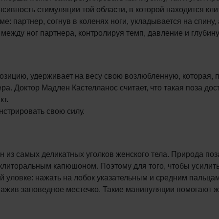
сивность стимуляции той области, в которой находится кли
: партнер, согнув в коленях ноги, укладывается на спину, 
между ног партнера, контролируя темп, давление и глубину
позицию, удерживает на весу свою возлюбленную, которая, 
ра. Доктор Мадлен Кастелланос считает, что такая поза дос
кт.
нстрировать свою силу.
н из самых деликатных уголков женского тела. Природа поз
клиторальным капюшоном. Поэтому для того, чтобы усилить
й уловке: нажать на лобок указательным и средним пальцам
бнажив заповедное местечко. Такие манипуляции помогают