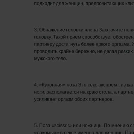
подходит для женщин, предпочитающих кли
3. Обнажение головки члена Заключите пени
головку. Такой прием способствует обостре
партнеру достигнуть более яркого оргазма.
проводить крайне бережно, не делая резки
мужского тело.
4. «Кухонная» поза Это секс-экспромт, из к
ноги, располагается на краю стола, а партн
усиливает оргазм обоих партнеров.
5. Поза «scissor» или ножницы По мнению с
«лакомых» в сексе именно для женщин. Партн