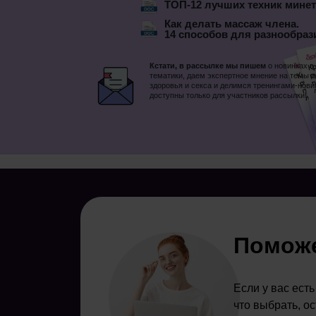
ТОП-12 лучших техник минет
Как делать массаж члена.
14 способов для разнообраз
Кстати, в рассылке мы пишем
о новинках в
тематики, даем экспертное мнение на темы 
здоровья и секса и делимся тренингами-нови
доступны только для участников рассылки!
Поможе
Если у вас ест
что выбрать, о