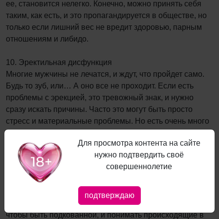
ее, становится нелегко. Конечно, можно принять себя
таким, как есть, и это пропагандируется в обществе, но
только если лишний вес не вредит здоровью, парным
отношениям и либидо.
10. Эректильная дисфункция
Многие мужчины не лечатся, и ждут, что пройдет само.
Будь то зуб, или… А оно все не проходит. Если есть
проблемы с эрекцией, это тревожный знак, и нужно
сразу искать причины. Часто это могут быть просто
стресс и материальные проблемы. Но есть очень много
других причин, связанных с проблемами внутри
Для просмотра контента на сайте
организма.
нужно подтвердить своё
совершеннолетие
11. Менопауза
Да, мы не молодеем. Но и в менопаузу женщина
способна ощущать удовольствие от интимной близости,
подтверждаю
хотеть ее. Главное – больше узнать про этот период,
чтобы быть подкованной, и понимать происходящие в