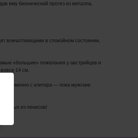
дав ему бионический протез из металла,
дят впечатляющими в спокойном состоянии,
 самые «большие» пожелания у австрийцев и
вовсе 14 см.
нается именно с клитора — пока мужские
вленных из пенисов!
1