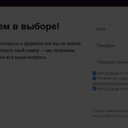
м в выборе!
ь вопросы о формате или вы не знаете,
ставьте свой номер — мы позвоним,
 на все ваши вопросы.
Даю
согласие
на о
Ознакомлен с
пуб
обработки персонал
Даю
согласие
на п
* после нажатия кно
запись через мессен