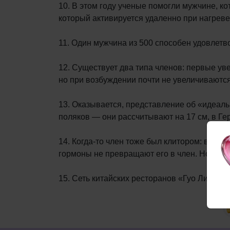
10. В этом году ученые помогли мужчине, к
который активируется удаленно при нагреве
11. Один мужчина из 500 способен удовлетв
12. Существует два типа членов: первые у
но при возбуждении почти не увеличиваются
13. Оказывается, представление об «идеаль
поляков — они рассчитывают на 17 см, в Ге
14. Когда-то член тоже был клитором: в те 
гормоны не превращают его в член. Но до о
15. Сеть китайских ресторанов «Гуо Ли Жуа