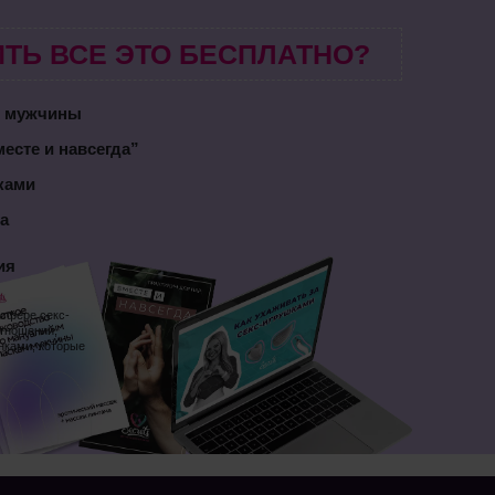
ТЬ ВСЕ ЭТО БЕСПЛАТНО?
м мужчины
есте и навсегда”
шками
а
ия
 сфере секс-
отношений,
нками, которые