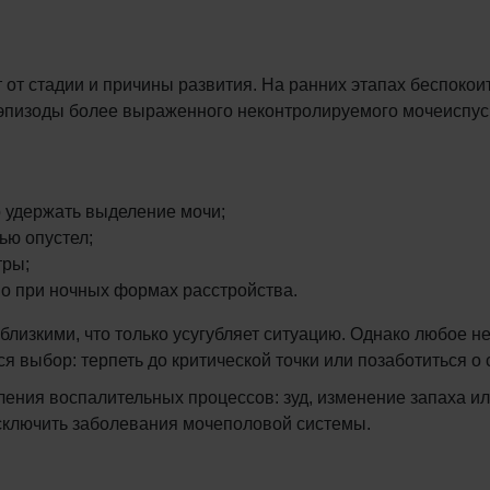
от стадии и причины развития. На ранних этапах беспокоит
 эпизоды более выраженного неконтролируемого мочеиспуск
 удержать выделение мочи;
ью опустел;
тры;
но при ночных формах расстройства.
 близкими, что только усугубляет ситуацию. Однако любое 
ся выбор: терпеть до критической точки или позаботиться о
ения воспалительных процессов: зуд, изменение запаха ил
исключить заболевания мочеполовой системы.