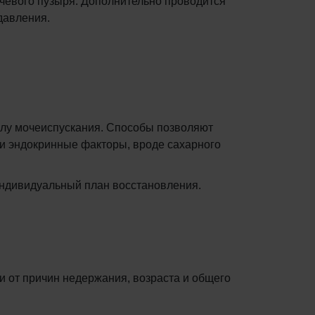
чевого пузыря. Дополнительно проводится
давления.
илу мочеиспускания. Способы позволяют
ли эндокринные факторы, вроде сахарного
 индивидуальный план восстановления.
 от причин недержания, возраста и общего