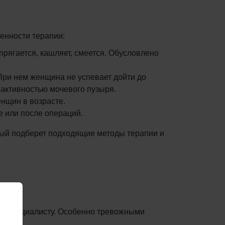
енности терапии:
ягается, кашляет, смеется. Обусловлено
ри нем женщина не успевает дойти до
рактивностью мочевого пузыря.
нщин в возрасте.
 или после операций.
рый подберет подходящие методы терапии и
д к специалисту. Особенно тревожными