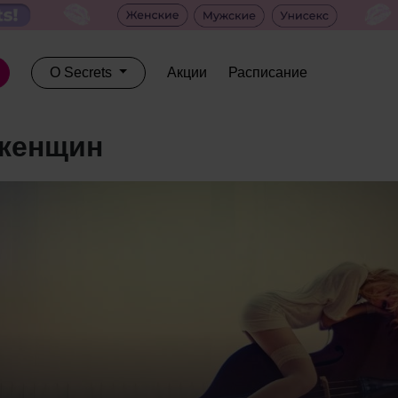
О Secrets
Акции
Расписание
 женщин