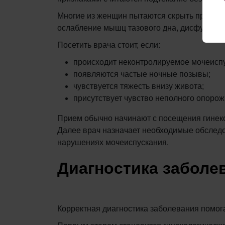
Многие из женщин пытаются скрыть проблем
ослабление мышц тазового дна, дисфункцию
Посетить врача стоит, если:
происходит неконтролируемое мочеиспу
появляются частые ночные позывы;
чувствуется тяжесть внизу живота;
присутствует чувство неполного опоро
Прием обычно начинают с посещения гинеко
Далее врач назначает необходимые обследо
нарушениях мочеиспускания.
Диагностика заболе
Корректная диагностика заболевания помог