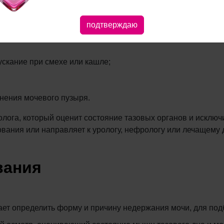
у, считая это «естественными возрастными изменениями». 
подтверждаю
 мочевого пузыря, воспаление или нарушение нервной си
скание при смехе или кашле;
жнения мочевого пузыря.
лога, который оценит состояние тазовых органов и исклю
вания или направляет к урологу, нефрологу или лечащему
вания
ает определить форму и причину недержания мочи, для под