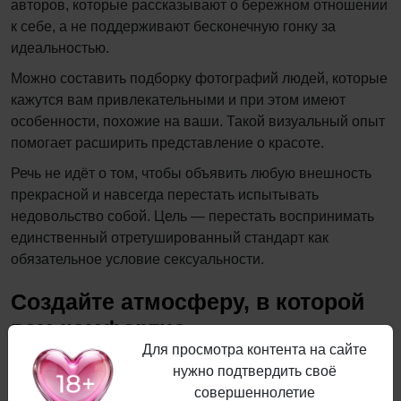
авторов, которые рассказывают о бережном отношении
к себе, а не поддерживают бесконечную гонку за
идеальностью.
Можно составить подборку фотографий людей, которые
кажутся вам привлекательными и при этом имеют
особенности, похожие на ваши. Такой визуальный опыт
помогает расширить представление о красоте.
Речь не идёт о том, чтобы объявить любую внешность
прекрасной и навсегда перестать испытывать
недовольство собой. Цель — перестать воспринимать
единственный отретушированный стандарт как
обязательное условие сексуальности.
Создайте атмосферу, в которой
вам комфортно
Для просмотра контента на сайте
нужно подтвердить своё
совершеннолетие