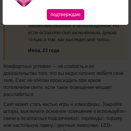
«Ненавижу заниматься сексом при
включённом свете. Когда прошу его
подтверждаю
выключить, ощущаю себя
закомплексованной и неполноценной. Но
если оставляю свет включённым, думаю
только о том, как выглядит моё тело».
Инна, 23 года
Комфортные условия — не слабость и не
доказательство того, что вы недостаточно любите своё
тело. Секс не обязан происходить при ярком
потолочном свете, если такое освещение мешает
расслабиться.
Свет может стать частью игры и атмосферы. Закройте
шторы, выключите основное освещение и используйте:-
свечи в безопасных подсвечниках;- гирлянды;- торшер
или настольную лампу;- цветные лампочки;- LED-