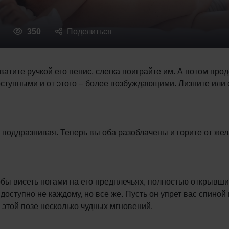
350
Поделиться
тите ручкой его пенис, слегка поиграйте им. А потом проде
ступными и от этого – более возбуждающими. Лизните или сл
 поддразнивая. Теперь вы оба разоблачены и горите от жел
тобы висеть ногами на его предплечьях, полностью открывш
доступно не каждому, но все же. Пусть он упрет вас спиной
 этой позе несколько чудных мгновений.