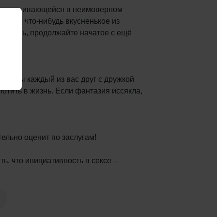
 до подергивающейся в неимоверном
шайте что-нибудь вкусненькое из
рнётесь, продолжайте начатое с ещё
 чтобы каждый из вас друг с дружкой
отить в жизнь. Если фантазия иссякла,
ельно оценит по заслугам!
ь, что инициативность в сексе –