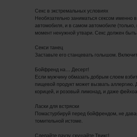
Секс в экстремальных условиях
Необязательно заниматься сексом именно в 
автомобиля, и в самом автомобиле (только, 
момент ненужной утвари. Секс должен быть
Секси танец
Заставьте его станцевать голышом. Включите
Бойфренд на… Десерт!
Если мужчину обмазать добрым слоем взбитых
пищевой продукт может вызвать аллергию. Дл
корицей, и розовый лимонад, и даже фейхоа
Ласки для встряски
Помастурбируй перед бойфрендом, не давая 
томительной истоме.
Сделайте паузу, скушайте Твикс!