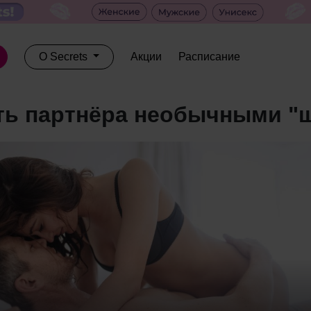
О Secrets
Акции
Расписание
ть партнёра необычными "