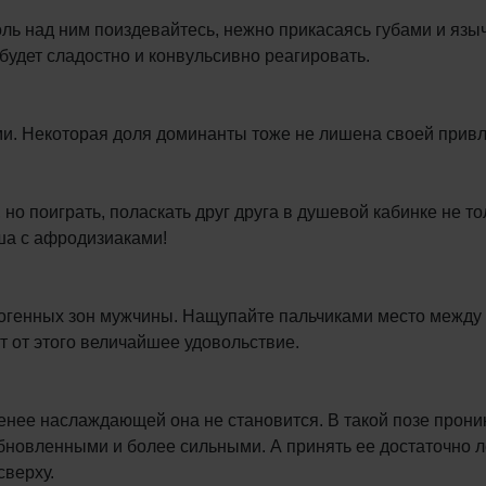
ь над ним поиздевайтесь, нежно прикасаясь губами и языч
будет сладостно и конвульсивно реагировать.
ми. Некоторая доля доминанты тоже не лишена своей привл
но поиграть, поласкать друг друга в душевой кабинке не т
ша с афродизиаками!
огенных зон мужчины. Нащупайте пальчиками место между 
т от этого величайшее удовольствие.
 менее наслаждающей она не становится. В такой позе прони
овленными и более сильными. А принять ее достаточно лег
сверху.