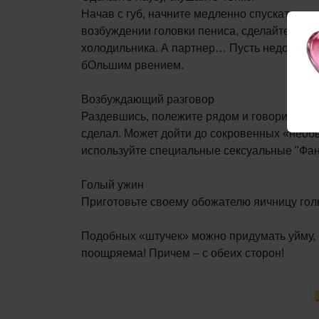
Начав с губ, начните медленно спускаться в
возбуждении головки пениса, сделайте неож
холодильника. А партнер… Пусть недоумевае
бОльшим рвением.
Возбуждающий разговор
Раздевшись, полежите рядом и говорите дру
сделал. Может дойти до сокровенных «необы
используйте специальные сексуальные "Фант
Голый ужин
Приготовьте своему обожателю яичницу голы
Подобных «штучек» можно придумать уйму, г
поощряема! Причем – с обеих сторон!