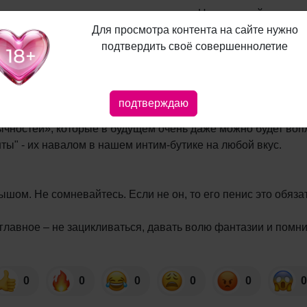
низ, по шее, по груди, до пупка и мимо. Но когда дойдете
Для просмотра контента на сайте нужно
иданный перерыв. Слезьте с кровати, сходите на кухню, ску
подтвердить своё совершеннолетие
т и позлится. Это полезно для будущего оргазма. Когда ве
подтверждаю
г другу различные сексуальные вредности, в шутку скажите,
чностей», которые в будущем очень даже можно будет вопл
ы" - их навалом в нашем интим-бутике на любой вкус.
шом. Не сомневайтесь. Если не он, то его пенис это обязат
лавное – не зацикливаться, давать волю фантазии и помнит
0
0
0
0
0
0