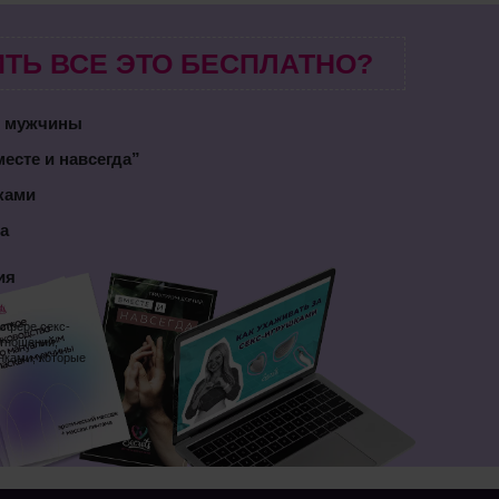
ТЬ ВСЕ ЭТО БЕСПЛАТНО?
м мужчины
есте и навсегда”
шками
а
ия
 сфере секс-
отношений,
нками, которые