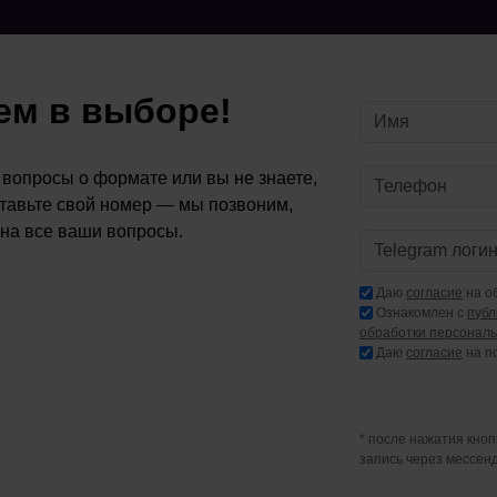
м в выборе!
ь вопросы о формате или вы не знаете,
ставьте свой номер — мы позвоним,
 на все ваши вопросы.
Даю
согласие
на о
Ознакомлен с
пуб
обработки персонал
Даю
согласие
на п
* после нажатия кно
запись через мессен