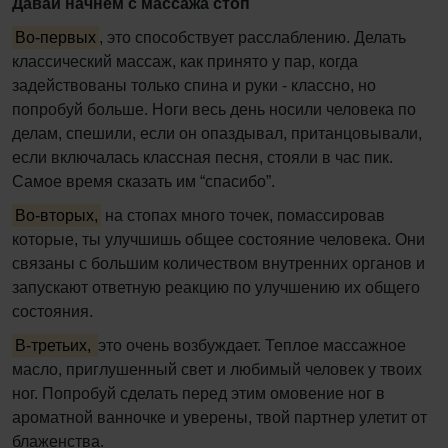
Давай начнем с массажа стоп
Во-первых
, это способствует расслаблению. Делать
классический массаж, как принято у пар, когда
задействованы только спина и руки - классно, но
попробуй больше. Ноги весь день носили человека по
делам, спешили, если он опаздывал, пританцовывали,
если включалась классная песня, стояли в час пик.
Самое время сказать им “спасибо”.
Во-вторых,
на стопах много точек, помассировав
которые, ты улучшишь общее состояние человека. Они
связаны с большим количеством внутренних органов и
запускают ответную реакцию по улучшению их общего
состояния.
В-третьих,
это очень возбуждает. Теплое массажное
масло, приглушенный свет и любимый человек у твоих
ног. Попробуй сделать перед этим омовение ног в
ароматной ванночке и уверены, твой партнер улетит от
блаженства.