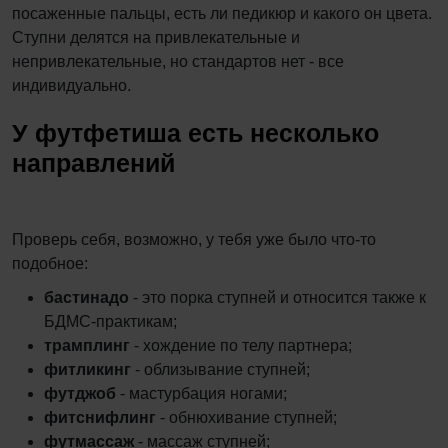
посаженные пальцы, есть ли педикюр и какого он цвета.
Ступни делятся на привлекательные и
непривлекательные, но стандартов нет - все
индивидуально.
У футфетиша есть несколько
направлений
Проверь себя, возможно, у тебя уже было что-то
подобное:
бастинадо
- это порка ступней и относится также к
БДМС-практикам;
трамплинг
- хождение по телу партнера;
фитликинг
- облизывание ступней;
футджоб
- мастурбация ногами;
фитснифлинг
- обнюхивание ступней;
футмассаж
- массаж ступней;