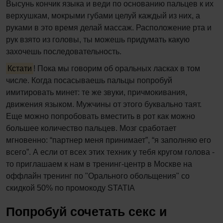
Высунь кончик языка и веди по основанию пальцев к их
верхушкам, мокрыми губами целуй каждый из них, а
руками в это время делай массаж. Расположение рта и
рук взято из головы, ты можешь придумать какую
захочешь последовательность.
Кстати
! Пока мы говорим об оральных ласках в том
числе. Когда посасываешь пальцы попробуй
имитировать минет: те же звуки, причмокивания,
движения языком. Мужчины от этого буквально таят.
Еще можно попробовать вместить в рот как можно
большее количество пальцев. Мозг сработает
мгновенно: “партнер меня принимает”, “я заполняю его
всего”. А если от всех этих техник у тебя кругом голова -
то приглашаем к нам в тренинг-центр в Москве на
оффлайн тренинг по "Орального обольщения" со
скидкой 50% по промокоду STATIA
Попробуй сочетать секс и