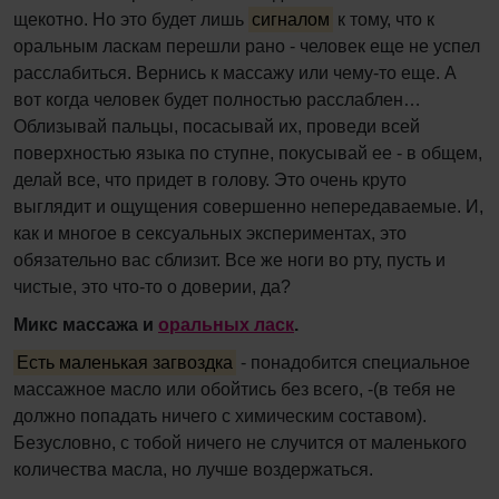
щекотно. Но это будет лишь
сигналом
к тому, что к
оральным ласкам перешли рано - человек еще не успел
расслабиться. Вернись к массажу или чему-то еще. А
вот когда человек будет полностью расслаблен…
Облизывай пальцы, посасывай их, проведи всей
поверхностью языка по ступне, покусывай ее - в общем,
делай все, что придет в голову. Это очень круто
выглядит и ощущения совершенно непередаваемые. И,
как и многое в сексуальных экспериментах, это
обязательно вас сблизит. Все же ноги во рту, пусть и
чистые, это что-то о доверии, да?
Микс массажа и
оральных
ласк
.
Есть маленькая загвоздка
- понадобится специальное
массажное масло или обойтись без всего, -(в тебя не
должно попадать ничего с химическим составом).
Безусловно, с тобой ничего не случится от маленького
количества масла, но лучше воздержаться.