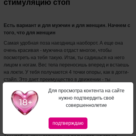
стимуляцию стоп
Есть вариант и для мужчин и для женщин. Начнем с
того, что для женщин
Самая удобная поза наездница наоборот. А еще она
очень красивая - мужчина отдаст многое, чтобы
посмотреть на тебя такую. Итак, ты садишься на него
лицом к ногам. Вес тела переносишь вперед и встаешь
на локти. У тебя получаются 4 точки опоры, как в догги-
стайл. Это дает преимущество в движении - ты
сможешь сама двигать попой с нужной тебе скоростью и
Для просмотра контента на сайте
не устать. Протяни ладони к его ступням и легонько
нужно подтвердить своё
начни поглаживать их. Усиляй степень воздействия по
совершеннолетие
мере того, как вы будете заводиться. Чем ближе оргазм,
тем сильнее массируй.
подтверждаю
Теперь вариант для мужчин