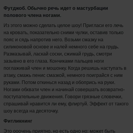
Футджоб. Обычно речь идет о мастурбации
полового члена ногами.
Из этого можно сделать целое шоу! Пригласи его лечь
на кровать, показательно сними чулки, оставив только
пояс и сядь напротив него. Возьми смазку на
силиконовой основе и налей немного себе на грудь.
Размазывай, ласкай соски, сжимай грудь, смотри
зазывно в его глаза. Кончиками пальцев ноги
поглаживай член и мошонку. Когда решишь наступать в
атаку, смажь пенис смазкой, немного поиграйся с ним
руками. Потом откинься назад и обопрись на руки.
Ногами обхвати член и начинай совершать возвратно-
поступательные движения. Говори грязные словечки,
спрашивай нравится ли ему, флиртуй. Эффект от такого
шоу всегда на десяточку.
Фитликнинг
Это ооочень приятно, но есть одно но: может быть