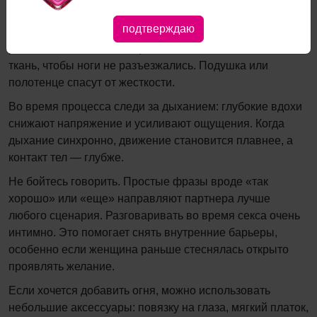
В сексе на столе важно равновесие: физическое и
подтверждаю
эмоциональное. Мебель должна быть устойчива, а тела
расслаблены. Если поверхность скользкая, постели
ткань, чтобы ноги не разъезжались. Подушка или
полотенце спасут от жесткости.
Во время процесса следи за дыханием: глубокие вдохи
снижают напряжение и усиливают ощущения. Когда
дыхание синхронно, движение становится плавнее, а
контакт тел — глубже.
Не бойтесь говорить. Простые фразы вроде «так
хорошо» или «еще» направляют партнера лучше
любого сценария. Разговаривать во время секса очень
интимно. Это помогает снять внутренние барьеры,
особенно если женщина раньше стеснялась открыто
проявлять желание.
Если хочется добавить огня, можно использовать
небольшие аксессуары: повязку на глаза, мягкий платок,