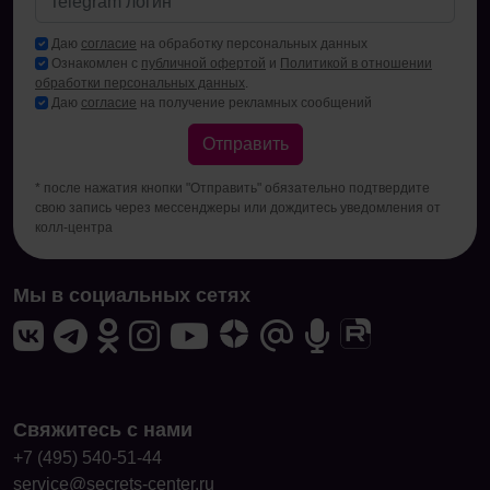
Даю
согласие
на обработку персональных данных
Ознакомлен с
публичной офертой
и
Политикой в отношении
обработки персональных данных
.
Даю
согласие
на получение рекламных сообщений
Отправить
* после нажатия кнопки "Отправить" обязательно подтвердите
свою запись через мессенджеры или дождитесь уведомления от
колл-центра
Мы в социальных сетях
Свяжитесь с нами
+7 (495) 540-51-44
service@secrets-center.ru