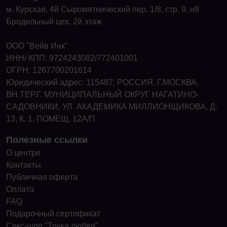
м. Курская, 4й Сыромятнический пер. 1/8, стр. 9, н8
Бродильный цех, 2й этаж
ООО "Вейв Инк"
ИНН/ КПП: 9724243082/772401001
ОГРН: 1267700201614
Юридический адрес: 115487, РОССИЯ, Г.МОСКВА,
ВН.ТЕР.Г. МУНИЦИПАЛЬНЫЙ ОКРУГ НАГАТИНО-
САДОВНИКИ, УЛ. АКАДЕМИКА МИЛЛИОНЩИКОВА, Д.
13, К. 1, ПОМЕЩ. 12А/П
Полезные ссылки
О центре
Контакты
Публичная оферта
Оплата
FAQ
Подарочный сертификат
Секс-шоп "Точка любви"