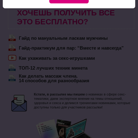
ХОЧЕШЬ ПОЛУЧИТЬ ВСЕ
ЭТО БЕСПЛАТНО?
Гайд по мануальным ласкам мужчины
Гайд-практикум для пар: “Вместе и навсегда”
Как ухаживать за секс-игрушками
ТОП-12 лучших техник минета
Как делать массаж члена.
14 способов для разнообразия
Кстати, в рассылке мы пишем
о новинках в сфере секс-
тематики, даем экспертное мнение на темы отношений,
здоровья и секса и делимся тренингами-новинками, которые
доступны только для участников рассылки!