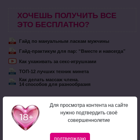
ХОЧЕШЬ ПОЛУЧИТЬ ВСЕ
ЭТО БЕСПЛАТНО?
Гайд по мануальным ласкам мужчины
Гайд-практикум для пар: “Вместе и навсегда”
Как ухаживать за секс-игрушками
ТОП-12 лучших техник минета
Как делать массаж члена.
14 способов для разнообразия
Кстати, в рассылке мы пишем
о новинках в сфере секс-
тематики, даем экспертное мнение на темы отношений,
Для просмотра контента на сайте
здоровья и секса и делимся тренингами-новинками, которые
доступны только для участников рассылки!
нужно подтвердить своё
совершеннолетие
подтверждаю