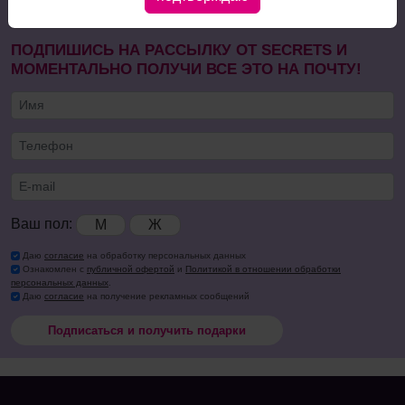
ПОДПИШИСЬ НА РАССЫЛКУ ОТ SECRETS И
МОМЕНТАЛЬНО ПОЛУЧИ ВСЕ ЭТО НА ПОЧТУ!
Ваш пол:
М
Ж
Даю
согласие
на обработку персональных данных
Ознакомлен с
публичной офертой
и
Политикой в отношении обработки
персональных данных
.
Даю
согласие
на получение рекламных сообщений
Подписаться и получить подарки